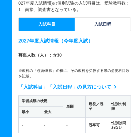
027年度入試情報)の個別試験の入試科目は、受験教科数：
1、面接、調査書となっている。
入試科目
入試日程
2027年度入試情報（今年度入試）
募集人数（人）：☆30
※教科の「必須/選択」の横に、その教科を受験する際の必要科目数
を記載。
「入試科目」「入試日程」の見方について
学習成績の状況
現役／既
性別の制
単願
卒
限
最小
最大
性別は問
-
-
-
既卒可
わない