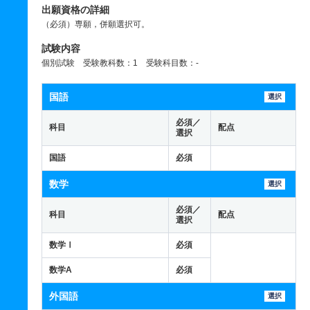
出願資格の詳細
（必須）専願，併願選択可。
試験内容
個別試験 受験教科数：1 受験科目数：-
国語
選択
必須／
科目
配点
選択
国語
必須
数学
選択
必須／
科目
配点
選択
数学Ⅰ
必須
数学A
必須
外国語
選択