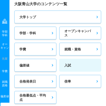
大阪青山大学のコンテンツ一覧
大学トップ
オープンキャンパ
学部
学部・学科
ス
学科
オー
キャン
学費
就職・資格
先輩
偏差値
入試
学費
合格発表日
倍率
就職
資格
合格最低点・平均
偏差値
点