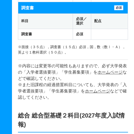
調査書
必須
必須／
科目
配点
選択
調査書
必須
※面接（３５点），調査書（１５点）必須，国，数（数Ⅰ・Ａ），
英より１教科選択（５０点）。
※内容には変更等の可能性もありますので、必ず大学発表
の「入学者選抜要項」「学生募集要項」を
ホームページ
な
どで確認してください。
※また旧課程の経過措置科目についても、大学発表の「入
学者選抜要項」「学生募集要項」を
ホームページ
などで確
認してください。
総合 総合型基礎２科目(2027年度入試情
報)