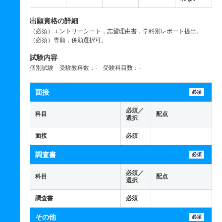
出願資格の詳細
（必須）エントリーシート，志望理由書，学科別レポート提出。
（必須）専願，併願選択可。
試験内容
個別試験 受験教科数：- 受験科目数：-
面接
必須
必須／
科目
配点
選択
面接
必須
調査書
必須
必須／
科目
配点
選択
調査書
必須
その他
必須