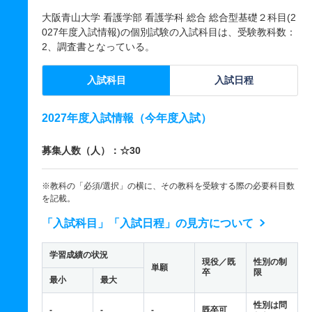
大阪青山大学 看護学部 看護学科 総合 総合型基礎２科目(2
027年度入試情報)の個別試験の入試科目は、受験教科数：
2、調査書となっている。
入試科目
入試日程
2027年度入試情報（今年度入試）
募集人数（人）：☆30
※教科の「必須/選択」の横に、その教科を受験する際の必要科目数
を記載。
「入試科目」「入試日程」の見方について
学習成績の状況
現役／既
性別の制
単願
卒
限
最小
最大
性別は問
-
-
-
既卒可