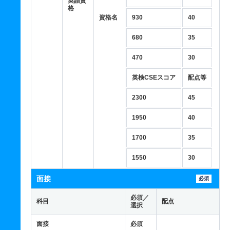
英語資
格
資格名
930
40
680
35
470
30
英検CSEスコア
配点等
2300
45
1950
40
1700
35
1550
30
面接
必須
必須／
科目
配点
選択
面接
必須