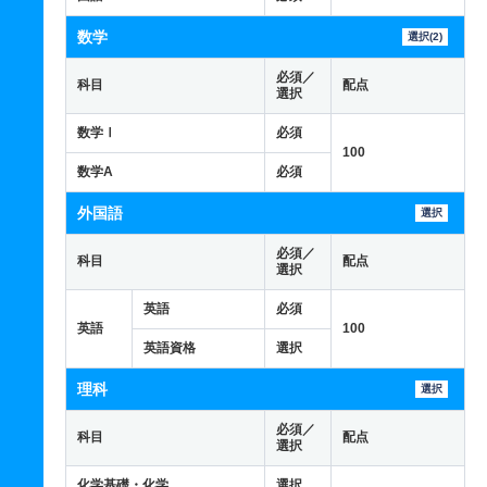
数学
選択(2)
必須／
科目
配点
選択
数学Ⅰ
必須
100
数学A
必須
外国語
選択
必須／
科目
配点
選択
英語
必須
英語
100
英語資格
選択
理科
選択
必須／
科目
配点
選択
化学基礎・化学
選択