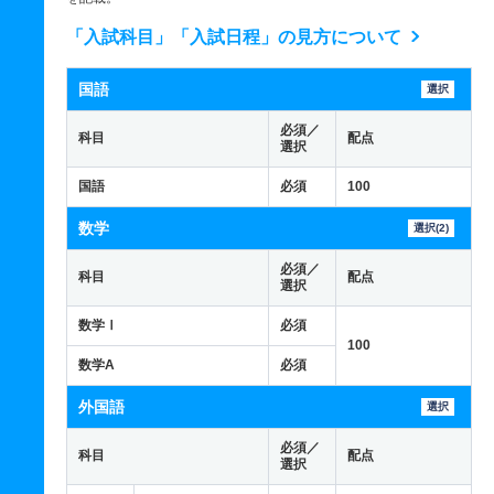
「入試科目」「入試日程」の見方について
国語
選択
必須／
科目
配点
選択
国語
必須
100
数学
選択(2)
必須／
科目
配点
選択
数学Ⅰ
必須
100
数学A
必須
外国語
選択
必須／
科目
配点
選択