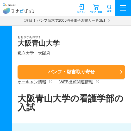
マナビジョン
検索
ログイン
パンフ・願書
【注目!】パンフ請求で2000円分電子図書カードGET
おおさかあおやま
大阪青山大学
私立大学
大阪府
パンフ・願書取り寄せ
オーキャン情報
WEB出願関連情報
大阪青山大学の看護学部の
入試