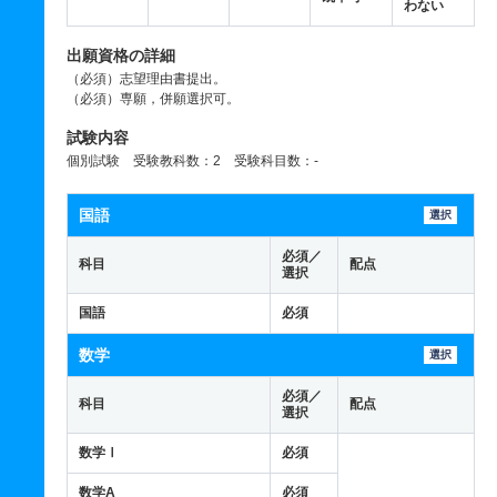
わない
出願資格の詳細
（必須）志望理由書提出。
（必須）専願，併願選択可。
試験内容
個別試験 受験教科数：2 受験科目数：-
国語
選択
必須／
科目
配点
選択
国語
必須
数学
選択
必須／
科目
配点
選択
数学Ⅰ
必須
数学A
必須