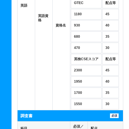
GTEC
配点等
英語
1180
45
英語資
格
資格名
930
40
680
35
470
30
英検CSEスコア
配点等
2300
45
1950
40
1700
35
1550
30
調査書
必須
必須／
科目
配点