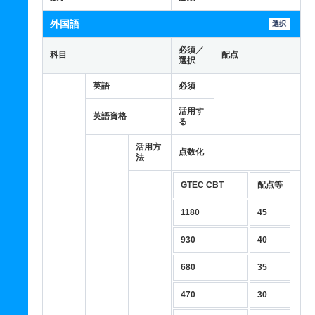
外国語
選択
必須／
科目
配点
選択
英語
必須
活用す
英語資格
る
活用方
点数化
法
GTEC CBT
配点等
1180
45
930
40
680
35
470
30