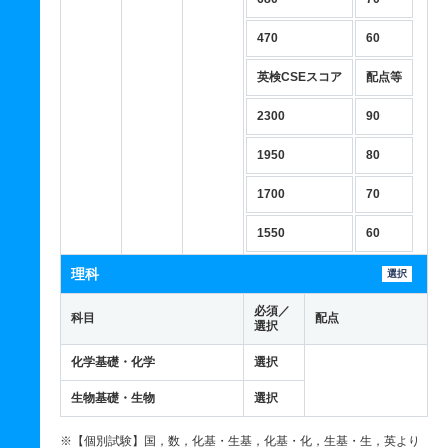
470
60
英検CSEスコア
配点等
2300
90
1950
80
1700
70
1550
60
理科
選択
必須／
科目
配点
選択
化学基礎・化学
選択
生物基礎・生物
選択
※【個別試験】国，数，化基・生基，化基・化，生基・生，英より