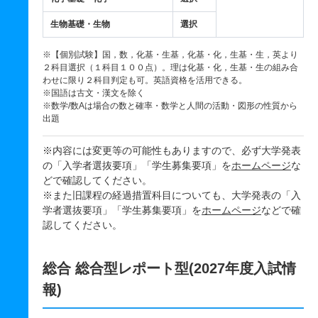
生物基礎・生物
選択
※【個別試験】国，数，化基・生基，化基・化，生基・生，英より
２科目選択（１科目１００点）。理は化基・化，生基・生の組み合
わせに限り２科目判定も可。英語資格を活用できる。
※国語は古文・漢文を除く
※数学/数Aは場合の数と確率・数学と人間の活動・図形の性質から
出題
※内容には変更等の可能性もありますので、必ず大学発表
の「入学者選抜要項」「学生募集要項」を
ホームページ
な
どで確認してください。
※また旧課程の経過措置科目についても、大学発表の「入
学者選抜要項」「学生募集要項」を
ホームページ
などで確
認してください。
総合 総合型レポート型(2027年度入試情
報)