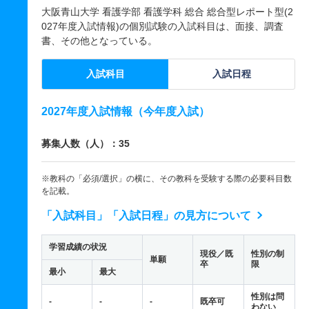
大阪青山大学 看護学部 看護学科 総合 総合型レポート型(2
027年度入試情報)の個別試験の入試科目は、面接、調査
書、その他となっている。
入試科目
入試日程
2027年度入試情報（今年度入試）
募集人数（人）：35
※教科の「必須/選択」の横に、その教科を受験する際の必要科目数
を記載。
「入試科目」「入試日程」の見方について
学習成績の状況
現役／既
性別の制
単願
卒
限
最小
最大
性別は問
-
-
-
既卒可
わない