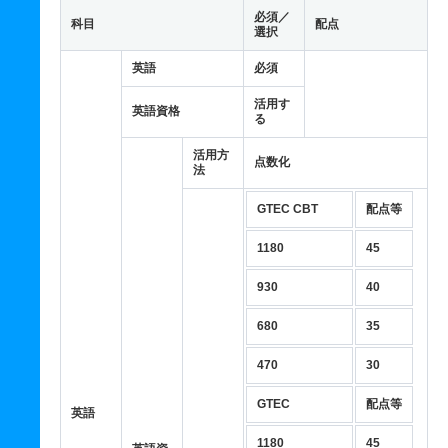
必須／
科目
配点
選択
英語
必須
活用す
英語資格
る
活用方
点数化
法
GTEC CBT
配点等
1180
45
930
40
680
35
470
30
GTEC
配点等
英語
1180
45