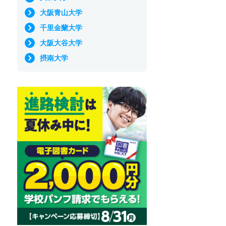
大阪青山大学
千里金蘭大学
大阪大谷大学
摂南大学