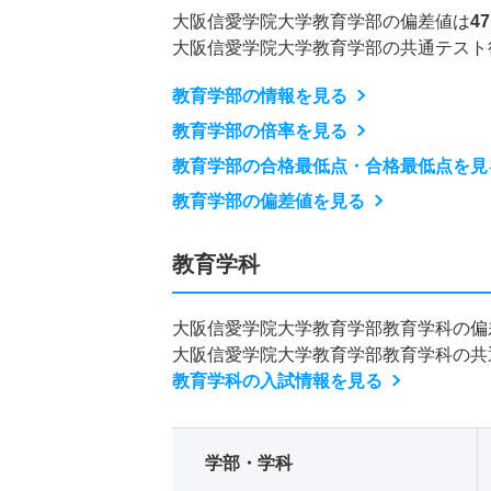
大阪信愛学院大学教育学部の偏差値は
4
大阪信愛学院大学教育学部の共通テスト
教育学部の情報を見る
教育学部の倍率を見る
教育学部の合格最低点・合格最低点を見
教育学部の偏差値を見る
教育学科
大阪信愛学院大学教育学部教育学科の偏
大阪信愛学院大学教育学部教育学科の共
教育学科の入試情報を見る
学部・学科