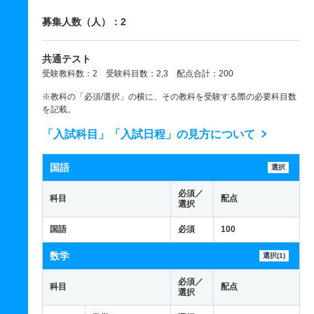
募集人数（人）：2
共通テスト
受験教科数：2 受験科目数：2,3 配点合計：200
※教科の「必須/選択」の横に、その教科を受験する際の必要科目数
を記載。
「入試科目」「入試日程」の見方について
国語
選択
必須／
科目
配点
選択
国語
必須
100
数学
選択(1)
必須／
科目
配点
選択