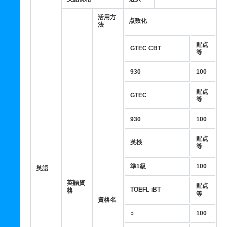
活用方
点数化
法
配点
GTEC CBT
等
930
100
配点
GTEC
等
930
100
配点
英検
等
準1級
100
英語
英語資
配点
TOEFL iBT
格
等
資格名
○
100