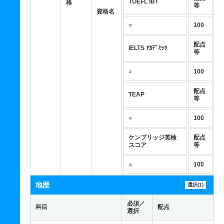
TOEFL iBT
格
等
資格名
○
100
配点
IELTS ｱｶﾃﾞﾐｯｸ
等
○
100
配点
TEAP
等
○
100
ケンブリッジ英検
配点
スコア
等
○
100
地歴
選択(1)
必須／
科目
配点
選択