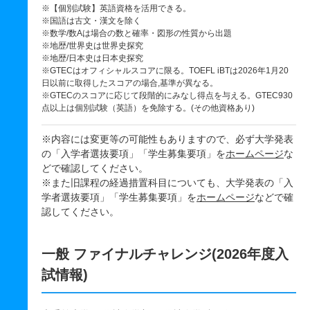
※【個別試験】英語資格を活用できる。
※国語は古文・漢文を除く
※数学/数Aは場合の数と確率・図形の性質から出題
※地歴/世界史は世界史探究
※地歴/日本史は日本史探究
※GTECはオフィシャルスコアに限る。TOEFL iBTは2026年1月20
日以前に取得したスコアの場合,基準が異なる。
※GTECのスコアに応じて段階的にみなし得点を与える。GTEC930
点以上は個別試験（英語）を免除する。(その他資格あり)
※内容には変更等の可能性もありますので、必ず大学発表
の「入学者選抜要項」「学生募集要項」を
ホームページ
な
どで確認してください。
※また旧課程の経過措置科目についても、大学発表の「入
学者選抜要項」「学生募集要項」を
ホームページ
などで確
認してください。
一般 ファイナルチャレンジ(2026年度入
試情報)