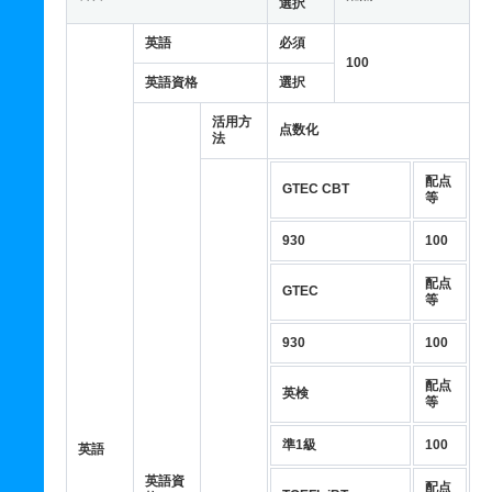
選択
英語
必須
100
英語資格
選択
活用方
点数化
法
配点
GTEC CBT
等
930
100
配点
GTEC
等
930
100
配点
英検
等
準1級
100
英語
英語資
配点