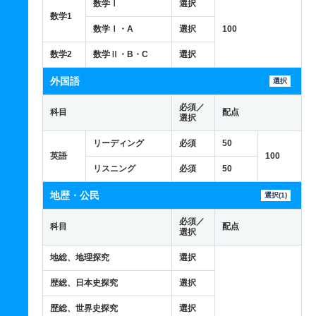
数学Ⅰ
選択
数学1
数学Ⅰ・A
選択
100
数学2
数学Ⅱ・B・C
選択
外国語
選択
必須／
科目
配点
選択
リーディング
必須
50
英語
100
リスニング
必須
50
地歴・公民
選択(1)
必須／
科目
配点
選択
地総、地理探究
選択
歴総、日本史探究
選択
歴総、世界史探究
選択