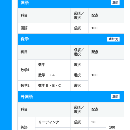
国語
選択
必須／
科目
配点
選択
国語
必須
100
数学
選択(1)
必須／
科目
配点
選択
数学Ⅰ
選択
数学1
数学Ⅰ・A
選択
100
数学2
数学Ⅱ・B・C
選択
外国語
選択
必須／
科目
配点
選択
リーディング
必須
50
英語
100