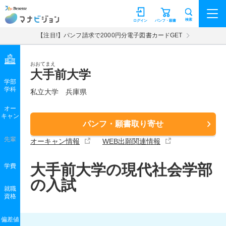
マナビジョン
検索
ログイン
パンフ・願書
【注目!】パンフ請求で2000円分電子図書カードGET
おおてまえ
大手前大学
学部
学科
私立大学
兵庫県
オー
キャン
パンフ・願書取り寄せ
先輩
オーキャン情報
WEB出願関連情報
大手前大学の現代社会学部
学費
の入試
就職
資格
偏差値