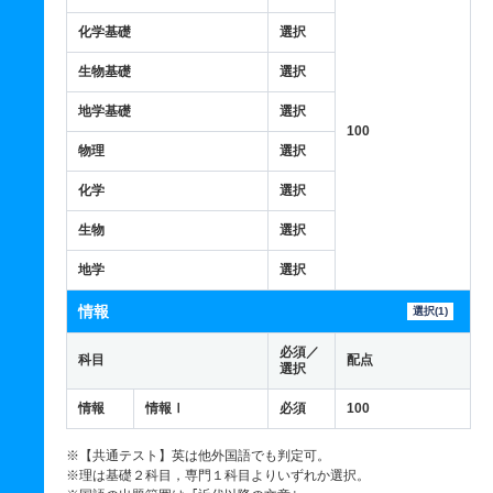
化学基礎
選択
生物基礎
選択
地学基礎
選択
100
物理
選択
化学
選択
生物
選択
地学
選択
情報
選択(1)
必須／
科目
配点
選択
情報
情報Ⅰ
必須
100
※【共通テスト】英は他外国語でも判定可。
※理は基礎２科目，専門１科目よりいずれか選択。