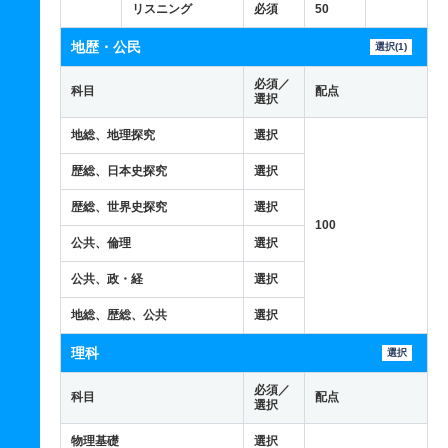
リスニング
必須
50
地歴・公民
選択(1)
必須／
科目
配点
選択
地総、地理探究
選択
歴総、日本史探究
選択
歴総、世界史探究
選択
100
公共、倫理
選択
公共、政・経
選択
地総、歴総、公共
選択
理科
選択
必須／
科目
配点
選択
物理基礎
選択