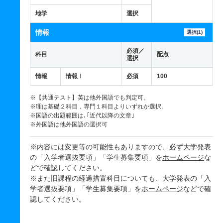
地学
選択
情報
選択(1)
必須／
科目
配点
選択
情報
情報Ⅰ
必須
100
※【共通テスト】英は他外国語でも判定可。
※理は基礎２科目，専門１科目よりいずれか選択。
※国語の出題範囲は､｢近代以降の文章｣
※外国語は他外国語の選択可
※内容には変更等の可能性もありますので、必ず大学発表
の「入学者選抜要項」「学生募集要項」を
ホームページ
な
どで確認してください。
※また旧課程の経過措置科目についても、大学発表の「入
学者選抜要項」「学生募集要項」を
ホームページ
などで確
認してください。