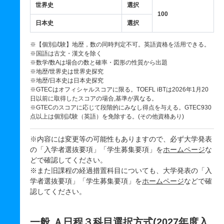
世界史
選択
100
日本史
選択
※【個別試験】地歴，数の同時判定不可。英語資格を活用できる。
※国語は古文・漢文を除く
※数学/数Aは場合の数と確率・図形の性質から出題
※地歴/世界史は世界史探究
※地歴/日本史は日本史探究
※GTECはオフィシャルスコアに限る。TOEFL iBTは2026年1月20
日以前に取得したスコアの場合,基準が異なる。
※GTECのスコアに応じて段階的にみなし得点を与える。GTEC930
点以上は個別試験（英語）を免除する。(その他資格あり)
※内容には変更等の可能性もありますので、必ず大学発表
の「入学者選抜要項」「学生募集要項」を
ホームページ
な
どで確認してください。
※また旧課程の経過措置科目についても、大学発表の「入
学者選抜要項」「学生募集要項」を
ホームページ
などで確
認してください。
一般 Ａ日程３科目選択方式(2027年度入