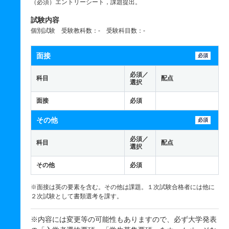
（必須）エントリーシート，課題提出。
試験内容
個別試験 受験教科数：- 受験科目数：-
面接
必須
必須／
科目
配点
選択
面接
必須
その他
必須
必須／
科目
配点
選択
その他
必須
※面接は英の要素を含む。その他は課題。１次試験合格者には他に
２次試験として書類選考を課す。
※内容には変更等の可能性もありますので、必ず大学発表