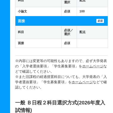
科目
配点
選択
小論文
必須
100
面接
必須
必須／
科目
配点
選択
面接
必須
※内容には変更等の可能性もありますので、必ず大学発表
の「入学者選抜要項」「学生募集要項」を
ホームページ
な
どで確認してください。
※また旧課程の経過措置科目についても、大学発表の「入
学者選抜要項」「学生募集要項」を
ホームページ
などで確
認してください。
一般 Ｂ日程２科目選択方式(2026年度入
試情報)