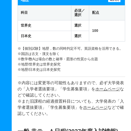
必須／
科目
配点
選択
世界史
選択
100
日本史
選択
※【個別試験】地歴，数の同時判定不可。英語資格を活用できる。
※国語は古文・漢文を除く
※数学/数Aは場合の数と確率・図形の性質から出題
※地歴/世界史は世界史探究
※地歴/日本史は日本史探究
※内容には変更等の可能性もありますので、必ず大学発表
の「入学者選抜要項」「学生募集要項」を
ホームページ
な
どで確認してください。
※また旧課程の経過措置科目についても、大学発表の「入
学者選抜要項」「学生募集要項」を
ホームページ
などで確
認してください。