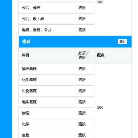
100
公共、倫理
選択
公共、政・経
選択
地総、歴総、公共
選択
理科
選択
必須／
科目
配点
選択
物理基礎
選択
化学基礎
選択
生物基礎
選択
地学基礎
選択
100
物理
選択
化学
選択
生物
選択