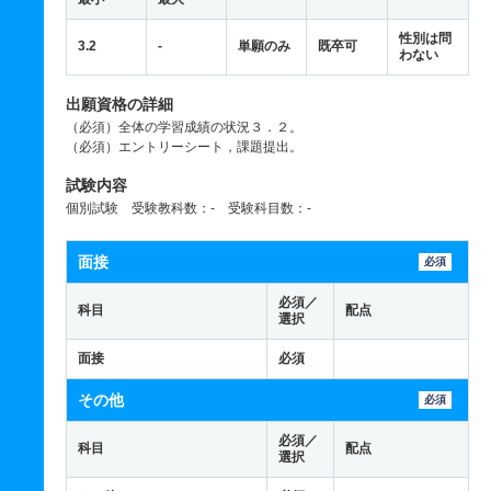
性別は問
3.2
-
単願のみ
既卒可
わない
出願資格の詳細
（必須）全体の学習成績の状況３．２。
（必須）エントリーシート，課題提出。
試験内容
個別試験 受験教科数：- 受験科目数：-
面接
必須
必須／
科目
配点
選択
面接
必須
その他
必須
必須／
科目
配点
選択