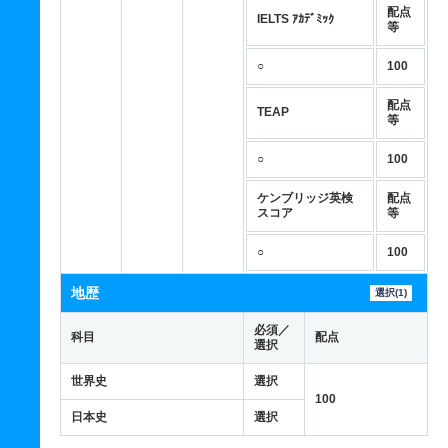
配点
IELTS ｱｶﾃﾞﾐｯｸ
等
○
100
配点
TEAP
等
○
100
ケンブリッジ英検
配点
スコア
等
○
100
地歴
選択(1)
必須／
科目
配点
選択
世界史
選択
100
日本史
選択