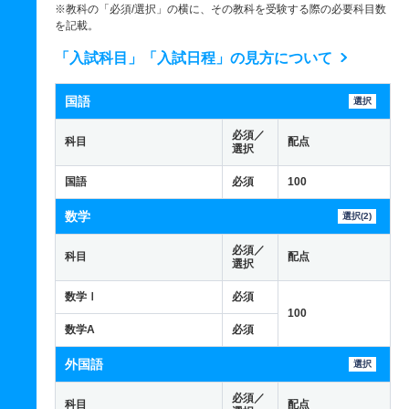
※教科の「必須/選択」の横に、その教科を受験する際の必要科目数
を記載。
「入試科目」「入試日程」の見方について
国語
選択
必須／
科目
配点
選択
国語
必須
100
数学
選択(2)
必須／
科目
配点
選択
数学Ⅰ
必須
100
数学A
必須
外国語
選択
必須／
科目
配点