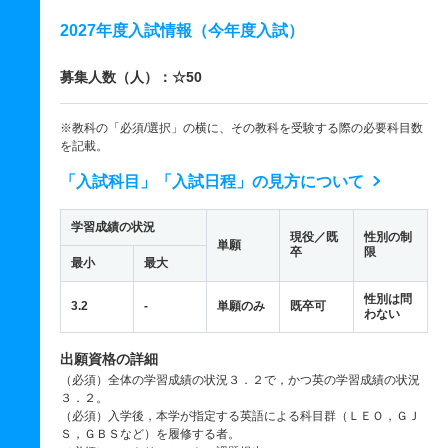
2027年度入試情報（今年度入試）
募集人数（人）：☆50
※教科の「必須/選択」の横に、その教科を受験する際の必要科目数
を記載。
「入試科目」「入試日程」の見方について
学習成績の状況
現役／既
性別の制
単願
卒
限
最小
最大
性別は問
3.2
-
単願のみ
既卒可
わない
出願資格の詳細
（必須）全体の学習成績の状況３．２で，かつ英の学習成績の状況
３．２。
（必須）入学後，本学が指定する英語による科目群（ＬＥＯ，ＧＪ
Ｓ，ＧＢＳなど）を履修する者。