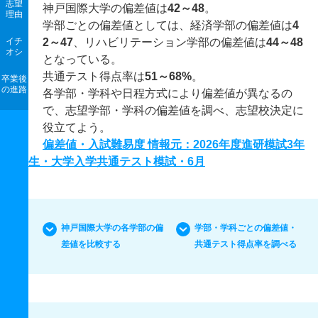
志望
神戸国際大学の偏差値は
42～48
。
理由
学部ごとの偏差値としては、経済学部の偏差値は
4
イチ
2～47
、リハビリテーション学部の偏差値は
44～48
オシ
となっている。
共通テスト得点率は
51～68%
。
卒業後
の進路
各学部・学科や日程方式により偏差値が異なるの
で、志望学部・学科の偏差値を調べ、志望校決定に
役立てよう。
偏差値・入試難易度 情報元：2026年度進研模試3年
生・大学入学共通テスト模試・6月
神戸国際大学の各学部の偏
学部・学科ごとの偏差値・
差値を比較する
共通テスト得点率を調べる