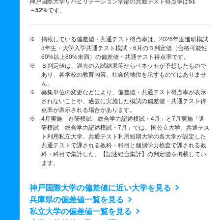
神戸国際大学リハビリテーション学部の共通テスト得点率は
51
～52%
です。
※ 掲載している偏差値・共通テスト得点率は、2026年度進研模試
3年生・大学入学共通テスト模試・6月のＢ判定値（合格可能性
60%以上80%未満）の偏差値・共通テスト得点率です。
※ Ｂ判定値は、過去の入試結果等からベネッセが予想したもので
あり、各学校の教育内容、社会的地位を示すものではありませ
ん。
※ 募集単位の変更などにより、偏差値・共通テスト得点率が表示
されないことや、過去に実施した模試の偏差値・共通テスト得
点率が表示される場合があります。
※ 4月実施「進研模試 総合学力記述模試・4月」と7月実施「進
研模試 総合学力記述模試・7月」では、国公立大学、共通テス
ト利用私立大学、共通テスト利用短期大学の各大学が設定した
共通テストで課される教科・科目と個別学力検査で課される教
科・科目で集計した、【記述総合集計】の判定値を掲載してい
ます。
神戸国際大学の偏差値に近い大学を見る
兵庫県の偏差値一覧を見る
私立大学の偏差値一覧を見る