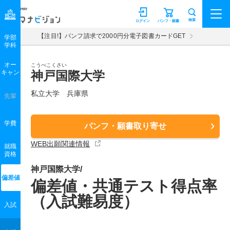
マナビジョン
検索
ログイン
パンフ・願書
【注目!】パンフ請求で2000円分電子図書カードGET
学部
学科
オー
こうべこくさい
キャン
神戸国際大学
私立大学 兵庫県
先輩
学費
パンフ・願書取り寄せ
WEB出願関連情報
就職
資格
神戸国際大学/
偏差値
偏差値・共通テスト得点率
（入試難易度）
入試