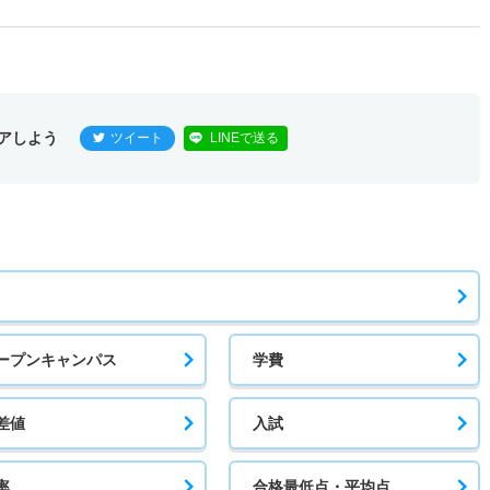
アしよう
ツイート
LINEで送る
ープンキャンパス
学費
差値
入試
率
合格最低点・平均点