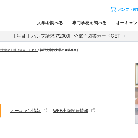
パンフ・願
大学を調べる
専門学校を調べる
オーキャン
【注目!】パンフ請求で2000円分電子図書カードGET
院大学の入試（科目・日程）
>
神戸女学院大学
の合格発表日
オーキャン情報
WEB出願関連情報