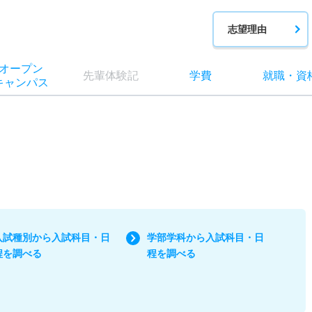
志望理由
オー
プン
先輩
体験記
学費
就職
・
資
キャン
パス
入試種別から入試科目・日
学部学科から入試科目・日
程を調べる
程を調べる