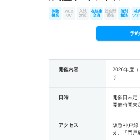
体験
WEB
入試
在校生
総合型
個別
校
授業
OC
対策
交流
選抜
相談
ツア
予約
開催内容
2026年
す
日時
開催日未定
開催時間未
アクセス
阪急神戸線
え、「門戸