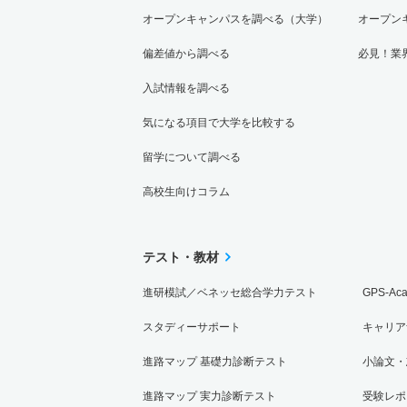
オープンキャンパスを調べる（大学）
オープン
偏差値から調べる
必見！業
入試情報を調べる
気になる項目で大学を比較する
留学について調べる
高校生向けコラム
テスト・教材
進研模試／ベネッセ総合学力テスト
GPS-Ac
スタディーサポート
キャリア
進路マップ 基礎力診断テスト
小論文・
進路マップ 実力診断テスト
受験レポ