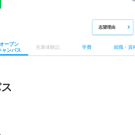
志望理由
オー
プン
先輩
体験記
学費
就職
・
資
キャン
パス
パス
ス