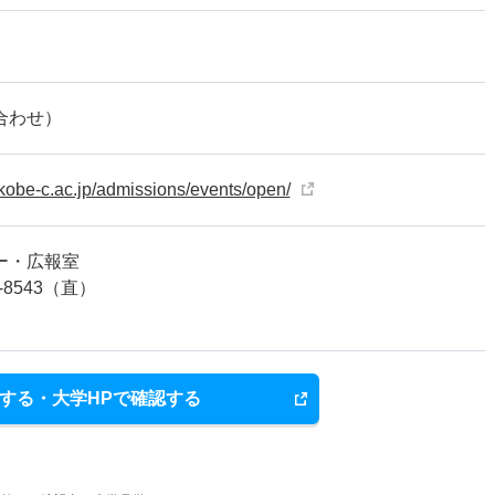
合わせ）
kobe-c.ac.jp/admissions/events/open/
ー・広報室
-8543（直）
する・大学HPで確認する