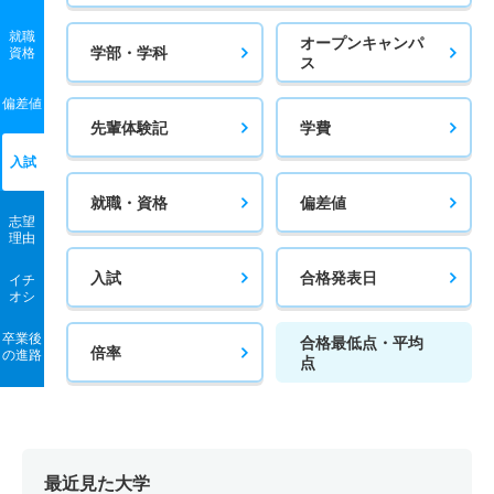
就職
オープンキャンパ
学部・学科
資格
ス
偏差値
先輩体験記
学費
入試
就職・資格
偏差値
志望
理由
入試
合格発表日
イチ
オシ
卒業後
合格最低点・平均
倍率
の進路
点
最近見た大学