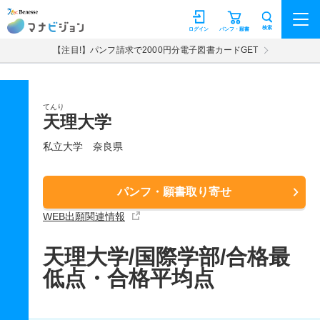
マナビジョン
検索
ログイン
パンフ・願書
【注目!】パンフ請求で2000円分電子図書カードGET
てんり
天理大学
私立大学
奈良県
パンフ・願書取り寄せ
WEB出願関連情報
天理大学/国際学部/合格最
低点・合格平均点