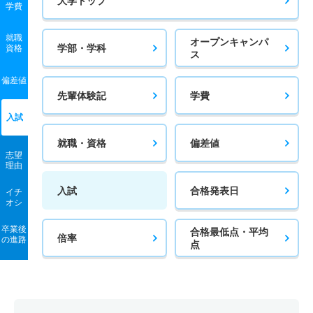
大学トップ
学費
就職
オープンキャンパ
学部・学科
資格
ス
偏差値
先輩体験記
学費
入試
就職・資格
偏差値
志望
理由
入試
合格発表日
イチ
オシ
卒業後
合格最低点・平均
倍率
の進路
点