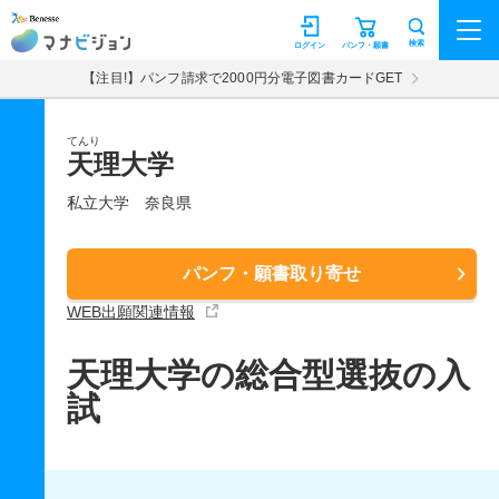
マナビジョン
検索
ログイン
パンフ・願書
【注目!】パンフ請求で2000円分電子図書カードGET
てんり
天理大学
私立大学
奈良県
パンフ・願書取り寄せ
WEB出願関連情報
天理大学の総合型選抜の入
試