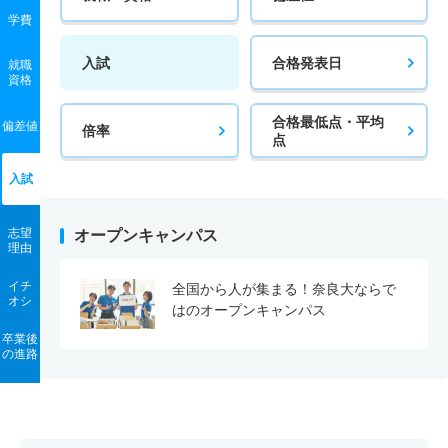
学費
入試
合格発表日
就職
資格
合格最低点・平均
偏差値
倍率
点
入試
志望
オープンキャンパス
理由
イチ
全国から人が集まる！奈良大ならで
オシ
はのオープンキャンパス
卒業後
の進路