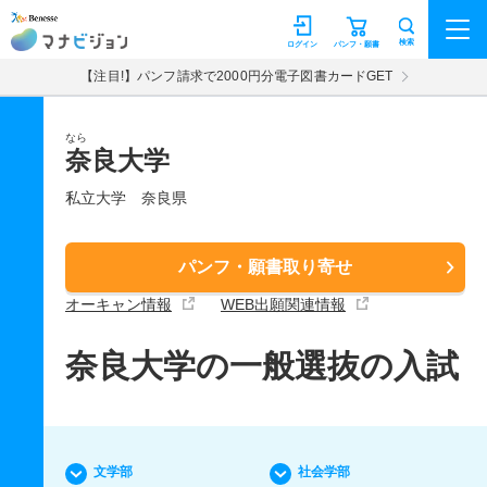
マナビジョン
検索
ログイン
パンフ・願書
【注目!】パンフ請求で2000円分電子図書カードGET
なら
奈良大学
私立大学
奈良県
パンフ・願書取り寄せ
オーキャン情報
WEB出願関連情報
奈良大学の一般選抜の入試
文学部
社会学部