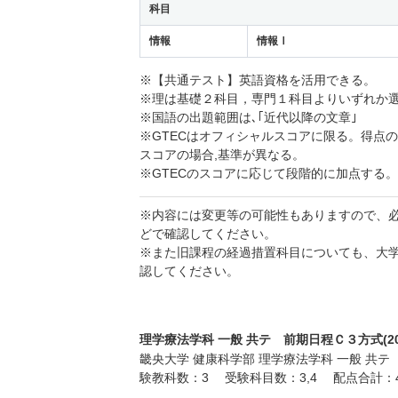
科目
情報
情報Ⅰ
※【共通テスト】英語資格を活用できる。
※理は基礎２科目，専門１科目よりいずれか
※国語の出題範囲は､｢近代以降の文章｣
※GTECはオフィシャルスコアに限る。得点の10
スコアの場合,基準が異なる。
※GTECのスコアに応じて段階的に加点する。
※内容には変更等の可能性もありますので、
どで確認してください。
※また旧課程の経過措置科目についても、大
認してください。
理学療法学科 一般 共テ 前期日程Ｃ３方式(20
畿央大学 健康科学部 理学療法学科 一般 共テ
験教科数：3 受験科目数：3,4 配点合計：