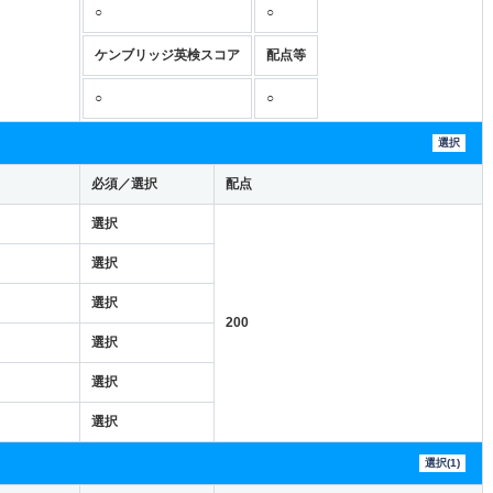
○
○
ケンブリッジ英検スコア
配点等
○
○
選択
必須／選択
配点
選択
選択
選択
200
選択
選択
選択
選択(1)