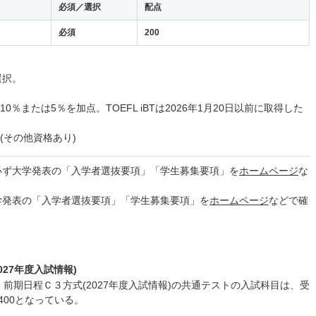
必須／選択
配点
必須
200
選択。
％または5％を加点。TOEFL iBTは2026年1月20日以前に取得した
(その他資格あり)
必ず大学発表の「入学者選抜要項」「学生募集要項」を
ホームページ
な
学発表の「入学者選抜要項」「学生募集要項」を
ホームページ
などで確
27年度入試情報)
 前期日程Ｃ３方式(2027年度入試情報)の共通テストの入試科目は、受
400となっている。