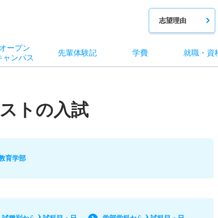
志望理由
オー
プン
先輩
体験記
学費
就職
・
資
キャン
パス
テストの入試
教育学部
入試種別から入試科目・日
学部学科から入試科目・日