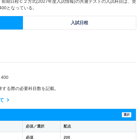
 前期日程Ｃ２方式(2027年度入試情報)の共通テストの入試科目は、受
400となっている。
入試日程
400
験する際の必要科目数を記載。
て
選択
必須／選択
配点
必須
200