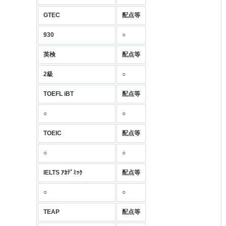
GTEC
配点等
930
○
英検
配点等
2級
○
TOEFL iBT
配点等
○
○
TOEIC
配点等
○
○
IELTS ｱｶﾃﾞﾐｯｸ
配点等
○
○
TEAP
配点等