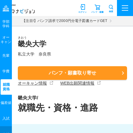
マナビジョン
検索
ログイン
パンフ・願書
【注目!】パンフ請求で2000円分電子図書カードGET
学部
学科
オー
きおう
キャン
畿央大学
私立大学 奈良県
先輩
学費
パンフ・願書取り寄せ
オーキャン情報
WEB出願関連情報
就職
資格
畿央大学/
偏差値
就職先・資格・進路
入試