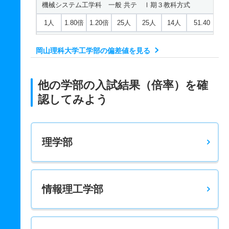
機械システム工学科 一般 共テ Ⅰ期３教科方式
1人
1.80倍
1.20倍
25人
25人
14人
51.40
機械システム工学科 一般 共テ Ⅰ期５教科方式
岡山理科大学工学部の偏差値を見る
1人
1.90倍
－
25人
25人
13人
50.40
機械システム工学科 一般 ニ Ⅱ期
他の学部の入試結果（倍率）を確
2人
1倍
1.20倍
3人
3人
3人
－
認してみよう
機械システム工学科 一般 ニ Ⅲ期
若干名
－
1倍
－
－
－
－
理学部
機械システム工学科 推薦 推薦Ａ日程
30人
1倍
1.30倍
27人
27人
26人
－
機械システム工学科 推薦 特別推薦普通科
情報理工学部
81人
1倍
－
54人
54人
54人
－
機械システム工学科 推薦 特別推薦専門総合