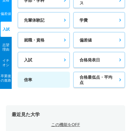
学部・学科
資格
1人
1.90倍
－
19人
19人
10人
42.70
ス
情報工学科 一般 ニ Ⅱ期
偏差値
先輩体験記
学費
2人
1.10倍
1倍
9人
9人
8人
－
入試
情報工学科 一般 ニ Ⅲ期
就職・資格
偏差値
若干名
－
8倍
－
－
－
－
志望
理由
情報工学科 推薦 推薦Ａ日程
入試
合格発表日
イチ
21人
1.10倍
1.20倍
52人
51人
46人
－
オシ
情報工学科 推薦 特別推薦普通科
卒業後
合格最低点・平均
倍率
の進路
点
81人
1倍
－
54人
54人
54人
－
情報工学科 推薦 特別推薦専門総合
81人
1倍
－
54人
54人
54人
－
情報工学科 推薦 専門学科等推薦
最近見た大学
若干名
－
－
－
－
－
－
この機能をOFF