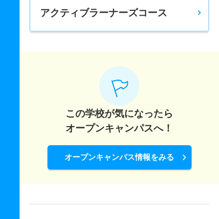
アクティブラーナーズコース
電気電子システム学科 一般 共テ Ⅰ期５教科方式
1人
2倍
－
10人
10人
5人
－
電気電子システム学科 一般 ニ Ⅱ期
2人
1倍
1倍
4人
4人
4人
－
電気電子システム学科 一般 ニ Ⅲ期
若干名
－
1倍
－
－
－
－
この学校が気になったら
電気電子システム学科 推薦 推薦Ａ日程
オープンキャンパスへ！
16人
1倍
1倍
12人
12人
12人
－
電気電子システム学科 推薦 特別推薦普通科
オープンキャンパス情報をみる
81人
1倍
－
54人
54人
54人
－
電気電子システム学科 推薦 特別推薦専門総合
81人
1倍
－
54人
54人
54人
－
電気電子システム学科 推薦 専門学科等推薦