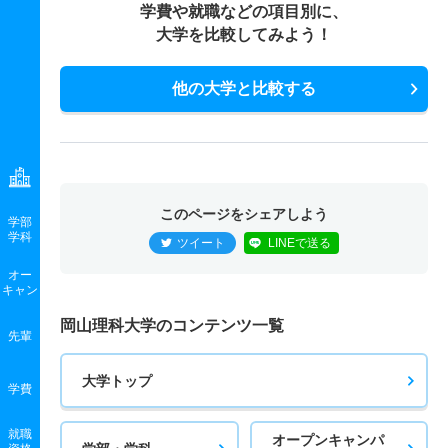
学費や就職などの項目別に、
若干名
－
－
－
－
－
－
大学を比較してみよう！
情報工学科 一般 前期Ａ日程
他の大学と比較する
18人
1.20倍
1.40倍
111人
104人
87人
43.50
情報工学科 一般 前期Ｂ日程
11人
1.10倍
1.30倍
81人
75人
69人
47.20
情報工学科 一般 後期日程
このページをシェアしよう
学部
学科
－
－
1倍
－
－
－
－
ツイート
LINEで送る
オー
情報工学科 一般 最終日程
キャン
若干名
－
1倍
－
－
－
－
岡山理科大学のコンテンツ一覧
先輩
情報工学科 一般 共テ Ⅰ期３教科方式
大学トップ
1人
1.60倍
1.60倍
27人
27人
17人
48.50
学費
情報工学科 一般 共テ Ⅰ期５教科方式
就職
オープンキャンパ