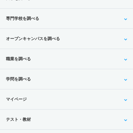
2人
1倍
1倍
10人
10人
10人
－
応用化学科 一般 ニ Ⅲ期
専門学校を調べる
若干名
－
1倍
－
－
－
－
応用化学科 推薦 推薦Ａ日程
オープンキャンパスを調べる
16人
1.20倍
1倍
22人
22人
19人
－
応用化学科 推薦 特別推薦普通科
職業を調べる
81人
1倍
－
54人
54人
54人
－
応用化学科 推薦 特別推薦専門総合
学問を調べる
81人
1倍
－
54人
54人
54人
－
応用化学科 推薦 専門学科等推薦
マイページ
若干名
－
－
－
－
－
－
テスト・教材
建築学科 一般 前期Ａ日程
13人
1.90倍
1.20倍
103人
102人
55人
46.30