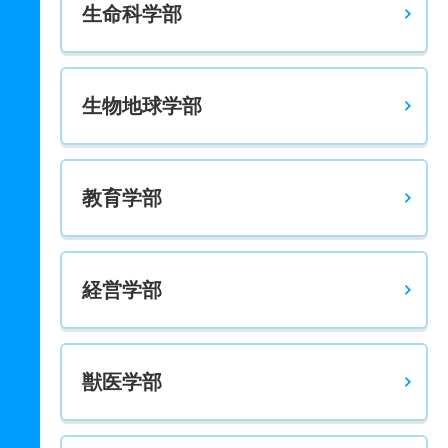
生命科学部
81人
1倍
－
54人
54人
54人
－
機械システム工学科 推薦 専門学科等推薦
若干名
－
－
－
－
－
－
生物地球学部
電気電子システム学科 一般 前期Ａ日程
14人
1倍
1.30倍
32人
32人
32人
44.30
電気電子システム学科 一般 前期Ｂ日程
教育学部
8人
1.10倍
1.30倍
18人
12人
11人
52
電気電子システム学科 一般 後期日程
経営学部
－
－
1倍
－
－
－
－
電気電子システム学科 一般 最終日程
若干名
－
－
－
－
－
－
獣医学部
電気電子システム学科 一般 共テ Ⅰ期３教科方式
1人
1.70倍
1.10倍
10人
10人
6人
42.20