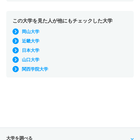
応用化学科 一般 前期Ａ日程
12人
1.10倍
1.30倍
59人
59人
53人
45.90
この大学を見た人が他にもチェックした大学
応用化学科 一般 前期Ｂ日程
岡山大学
7人
1.10倍
1.10倍
27人
25人
23人
51.50
近畿大学
応用化学科 一般 後期日程
日本大学
－
－
1倍
－
－
－
－
山口大学
応用化学科 一般 最終日程
関西学院大学
若干名
－
－
－
－
－
－
応用化学科 一般 共テ Ⅰ期３教科方式
1人
1.50倍
1.40倍
26人
26人
17人
48
応用化学科 一般 共テ Ⅰ期５教科方式
1人
1.30倍
－
26人
26人
20人
47.70
応用化学科 一般 ニ Ⅱ期
大学を調べる