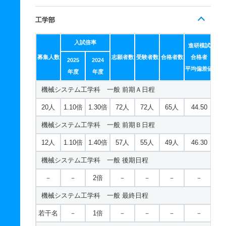
工学部
入試倍率
進研模試
募集人数
志願者数
受験者数
合格者数
合格者
2025
2024
平均偏差値
年度
年度
機械システム工学科 一般 前期Ａ日程
20人
1.10倍
1.30倍
72人
72人
65人
44.50
機械システム工学科 一般 前期Ｂ日程
12人
1.10倍
1.40倍
57人
55人
49人
46.30
機械システム工学科 一般 後期日程
－
－
2倍
－
－
－
－
機械システム工学科 一般 最終日程
若干名
－
1倍
－
－
－
－