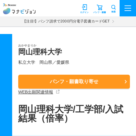
マナビジョン
検索
ログイン
パンフ・願書
【注目!】パンフ請求で2000円分電子図書カードGET
おかやまりか
岡山理科大学
私立大学
岡山県／愛媛県
パンフ・願書取り寄せ
WEB出願関連情報
岡山理科大学/工学部/入試
結果（倍率）