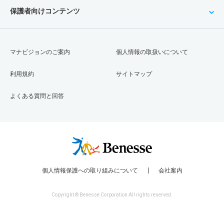
保護者向けコンテンツ
建築学科 一般 前期Ｂ日程
8人
1.40倍
1.10倍
64人
51人
37人
47.10
建築学科 一般 後期日程
マナビジョンのご案内
個人情報の取扱いについて
－
－
1倍
－
－
－
－
利用規約
サイトマップ
建築学科 一般 最終日程
よくある質問と回答
若干名
－
1倍
－
－
－
－
建築学科 一般 共テ Ⅰ期３教科方式
1人
1.60倍
1.20倍
28人
28人
18人
47.30
建築学科 一般 共テ Ⅰ期５教科方式
1人
1.40倍
－
24人
24人
17人
43.90
個人情報保護への取り組みについて
会社案内
建築学科 一般 ニ Ⅱ期
Copyright © Benesse Corporation All rights reserved.
2人
1.20倍
1倍
6人
6人
5人
－
建築学科 一般 ニ Ⅲ期