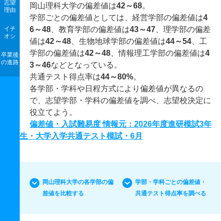
志望
岡山理科大学の偏差値は
42～68
。
理由
学部ごとの偏差値としては、経営学部の偏差値は
4
イチ
6～48
、教育学部の偏差値は
43～47
、理学部の偏差
オシ
値は
42～48
、生物地球学部の偏差値は
44～54
、工
学部の偏差値は
42～48
、情報理工学部の偏差値は
4
卒業後
の進路
3～46
などとなっている。
共通テスト得点率は
44～80%
。
各学部・学科や日程方式により偏差値が異なるの
で、志望学部・学科の偏差値を調べ、志望校決定に
役立てよう。
偏差値・入試難易度 情報元：2026年度進研模試3年
生・大学入学共通テスト模試・6月
岡山理科大学の各学部の偏
学部・学科ごとの偏差値・
差値を比較する
共通テスト得点率を調べる