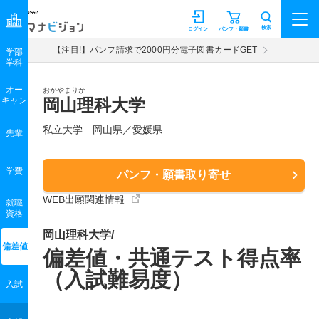
マナビジョン
検索
ログイン
パンフ・願書
【注目!】パンフ請求で2000円分電子図書カードGET
学部
学科
オー
おかやまりか
キャン
岡山理科大学
私立大学 岡山県／愛媛県
先輩
学費
パンフ・願書取り寄せ
WEB出願関連情報
就職
資格
岡山理科大学/
偏差値
偏差値・共通テスト得点率
（入試難易度）
入試