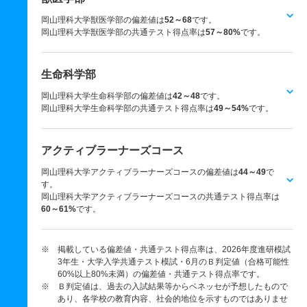
岡山理科大学獣医学部の偏差値は
52～68
です。
岡山理科大学獣医学部の共通テスト得点率は
57～80%
です。
生命科学部
岡山理科大学生命科学部の偏差値は
42～48
です。
岡山理科大学生命科学部の共通テスト得点率は
49～54%
です。
アクティブラーナーズコース
岡山理科大学アクティブラーナーズコースの偏差値は
44～49
で
す。
岡山理科大学アクティブラーナーズコースの共通テスト得点率は
60～61%
です。
※ 掲載している偏差値・共通テスト得点率は、2026年度進研模試
3年生・大学入学共通テスト模試・6月のＢ判定値（合格可能性
60%以上80%未満）の偏差値・共通テスト得点率です。
※ Ｂ判定値は、過去の入試結果等からベネッセが予想したもので
あり、各学校の教育内容、社会的地位を示すものではありませ