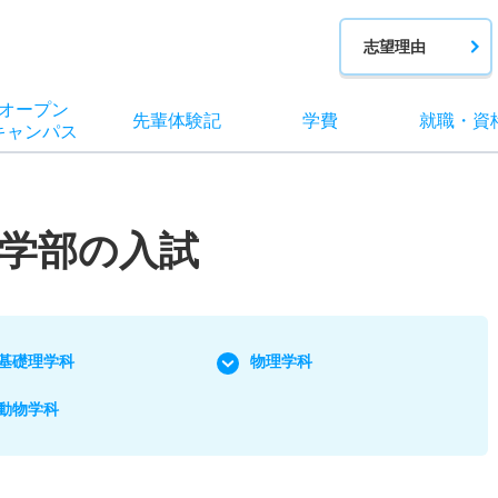
志望理由
オー
プン
先輩
体験記
学費
就職
・
資
キャン
パス
学部の入試
基礎理学科
物理学科
動物学科