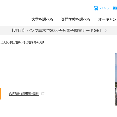
パンフ・願
大学を調べる
専門学校を調べる
オーキャン
【注目!】パンフ請求で2000円分電子図書カードGET
学
の入試
>
岡山理科大学
の
理学部の入試
WEB出願関連情報