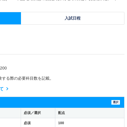
入試日程
00
験する際の必要科目数を記載。
て
選択
必須／選択
配点
必須
100