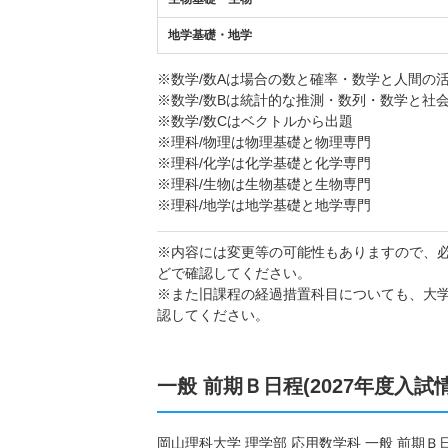
地学基礎・地学
※数学/数Aは場合の数と確率・数学と人間の
※数学/数Bは統計的な推測・数列・数学と社
※数学/数Cはベクトルから出題
※理科/物理は物理基礎と物理専門
※理科/化学は化学基礎と化学専門
※理科/生物は生物基礎と生物専門
※理科/地学は地学基礎と地学専門
※内容には変更等の可能性もありますので、
どで確認してください。
※また旧課程の経過措置科目についても、大
認してください。
一般 前期Ｂ日程(2027年度入試
岡山理科大学 理学部 応用数学科 一般 前期Ｂ