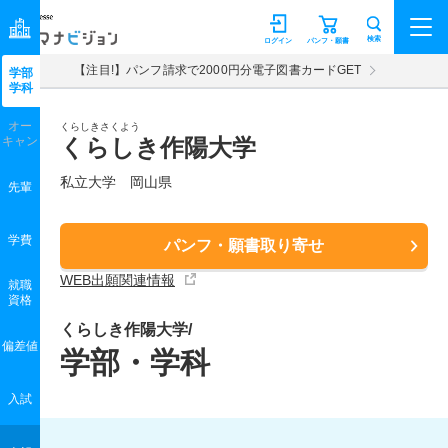
マナビジョン
検索
ログイン
パンフ・願書
【注目!】パンフ請求で2000円分電子図書カードGET
学部
学科
オー
くらしきさくよう
キャン
くらしき作陽大学
私立大学 岡山県
先輩
学費
パンフ・願書取り寄せ
WEB出願関連情報
就職
資格
くらしき作陽大学/
偏差値
学部・学科
入試