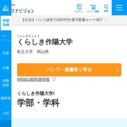
マナビジョン
検索
ログイン
パンフ・願書
【注目!】パンフ請求で2000円分電子図書カードGET
学部
学科
オー
くらしきさくよう
キャン
くらしき作陽大学
私立大学 岡山県
先輩
学費
パンフ・願書取り寄せ
WEB出願関連情報
就職
資格
くらしき作陽大学/
偏差値
学部・学科
入試