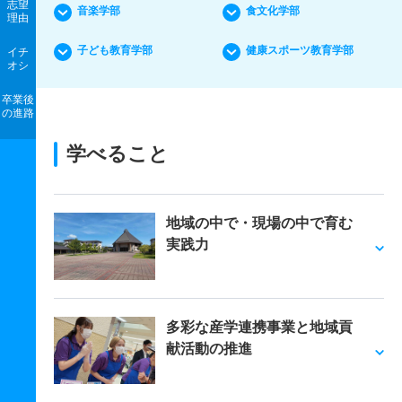
志望
音楽学部
食文化学部
理由
子ども教育学部
健康スポーツ教育学部
イチ
オシ
卒業後
の進路
学べること
地域の中で・現場の中で育む
実践力
多彩な産学連携事業と地域貢
献活動の推進