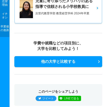
児童に寄り添ったメリハリのある
志望
理由
指導で信頼される小学校教員に
次世代教育学部 教育経営学科 2024年卒業
イチ
オシ
卒業後
の進路
学費や就職などの項目別に、
大学を比較してみよう！
他の大学と比較する
このページをシェアしよう
ツイート
LINEで送る