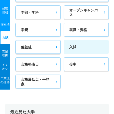
就職
オープンキャンパ
学部・学科
資格
ス
偏差値
学費
就職・資格
入試
偏差値
入試
志望
理由
合格発表日
倍率
イチ
オシ
卒業後
合格最低点・平均
の進路
点
最近見た大学