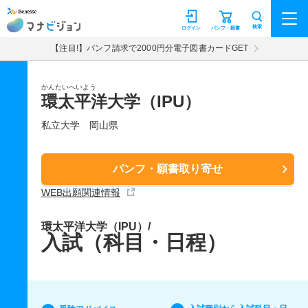
マナビジョン
検索
ログイン
パンフ・願書
【注目!】パンフ請求で2000円分電子図書カードGET
かんたいへいよう
環太平洋大学（IPU）
私立大学
岡山県
パンフ・願書取り寄せ
WEB出願関連情報
環太平洋大学（IPU）/
入試（科目・日程）