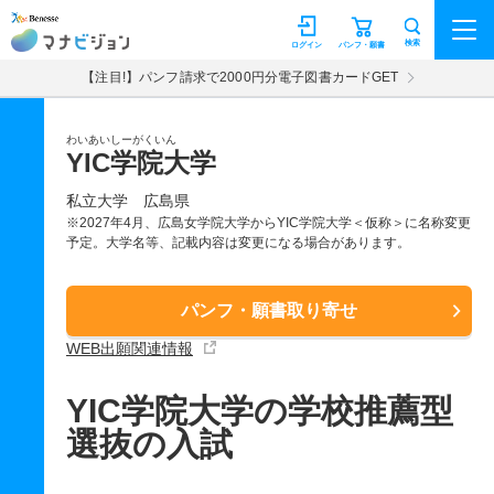
マナビジョン
検索
ログイン
パンフ・願書
【注目!】パンフ請求で2000円分電子図書カードGET
わいあいしーがくいん
YIC学院大学
私立大学
広島県
※2027年4月、広島女学院大学からYIC学院大学＜仮称＞に名称変更
予定。大学名等、記載内容は変更になる場合があります。
パンフ・願書取り寄せ
WEB出願関連情報
YIC学院大学の学校推薦型
選抜の入試