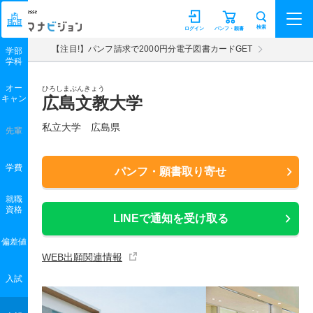
マナビジョン
検索
ログイン
パンフ・願書
【注目!】パンフ請求で2000円分電子図書カードGET
学部
学科
オー
ひろしまぶんきょう
キャン
広島文教大学
私立大学 広島県
先輩
学費
パンフ・願書取り寄せ
就職
資格
LINEで通知を受け取る
偏差値
WEB出願関連情報
入試