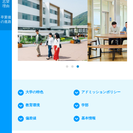
志望
理由
卒業後
の進路
大学の特色
アドミッションポリシー
教育環境
学部
偏差値
基本情報