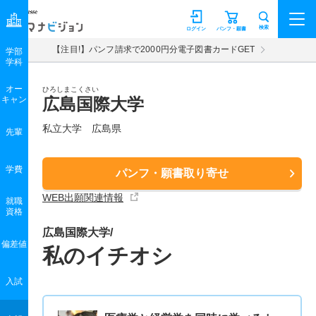
マナビジョン
検索
ログイン
パンフ・願書
【注目!】パンフ請求で2000円分電子図書カードGET
学部
学科
オー
ひろしまこくさい
キャン
広島国際大学
私立大学 広島県
先輩
学費
パンフ・願書取り寄せ
WEB出願関連情報
就職
資格
広島国際大学/
偏差値
私のイチオシ
入試