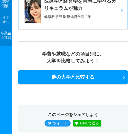
医療学と経営学を同時に学べるカ
志望
理由
リキュラムが魅力
健康科学部 医療経営学科 4年
イチ
オシ
卒業後
の進路
学費や就職などの項目別に、
大学を比較してみよう！
他の大学と比較する
このページをシェアしよう
ツイート
LINEで送る