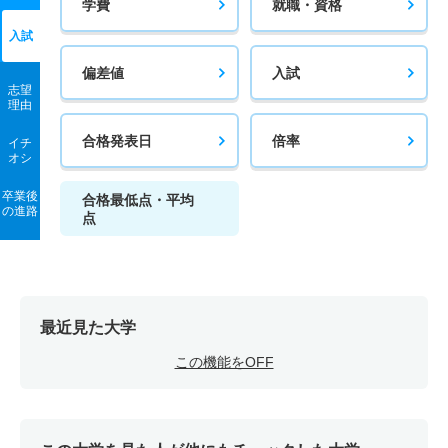
学費
就職・資格
入試
偏差値
入試
志望
理由
合格発表日
倍率
イチ
オシ
卒業後
合格最低点・平均
の進路
点
最近見た大学
この機能をOFF