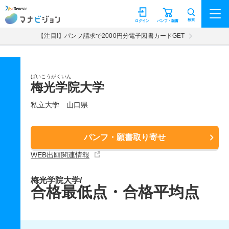
マナビジョン
検索
ログイン
パンフ・願書
【注目!】パンフ請求で2000円分電子図書カードGET
ばいこうがくいん
梅光学院大学
私立大学
山口県
パンフ・願書取り寄せ
WEB出願関連情報
梅光学院大学/
合格最低点・合格平均点