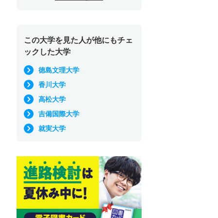
この大学を見た人が他にもチェ
ックした大学
徳島文理大学
香川大学
高松大学
吉備国際大学
就実大学