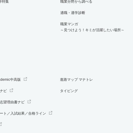
界特集
職業分野から調べる
適職・適学診断
職業マンガ
～見つけよう！キミが活躍したい場所～
ademic中高版
進路マップ マナトレ
ナビ
タイピング
志望理由書ナビ
ート／入試結果／合格ライン