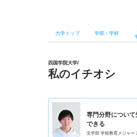
大学トップ
学部
・
学科
四国学院大学/
私のイチオシ
専門分野について
できる
文学部 学校教育メジャー 2