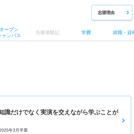
志望理由
オー
プン
先輩
体験記
学費
就職
・
資
キャン
パス
知識だけでなく実演を交えながら学ぶことが
025年3月卒業