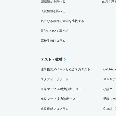
偏差値から調べる
必見！業
入試情報を調べる
気になる項目で大学を比較する
留学について調べる
高校生向けコラム
テスト・教材
進研模試／ベネッセ総合学力テスト
GPS-Ac
スタディーサポート
キャリア
進路マップ 基礎力診断テスト
小論文・
進路マップ 実力診断テスト
受験レポ
進路達成プログラム
Classi