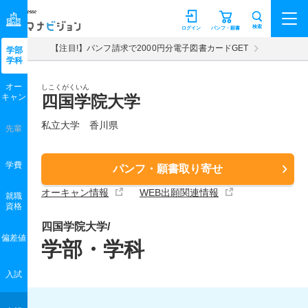
マナビジョン
検索
ログイン
パンフ・願書
【注目!】パンフ請求で2000円分電子図書カードGET
学部
学科
オー
しこくがくいん
キャン
四国学院大学
私立大学 香川県
先輩
学費
パンフ・願書取り寄せ
オーキャン情報
WEB出願関連情報
就職
資格
四国学院大学/
偏差値
学部・学科
入試