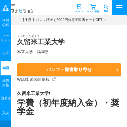
マナビジョン
検索
ログイン
パンフ・願書
【注目!】パンフ請求で2000円分電子図書カードGET
学部
学科
オー
くるめこうぎょう
キャン
久留米工業大学
私立大学 福岡県
先輩
学費
パンフ・願書取り寄せ
WEB出願関連情報
就職
資格
久留米工業大学/
偏差値
学費（初年度納入金）・奨
学金
入試