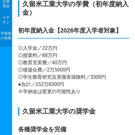
志望
久留米工業大学の学費（初年度納入
理由
金）
イチ
オシ
初年度納入金【2026年度入学者対象】
卒業後
の進路
◎入学金／22万円
◎授業料／88万円
◎教育充実費／40万円
◎後援会費／2万5000円
◎学生教育研究災害傷害保険料／3300円
●合計／152万8300円
※学納金は変更の可能性あり
久留米工業大学の奨学金
各種奨学金を完備