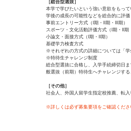
［総合型選抜］
本学で学びたいという強い意欲をもって
学後の成長の可能性などを総合的に評価
事前エントリー方式（I期・II期・III期）
スポーツ・文化活動評価方式（I期・II期・
小論文・面接方式（I期・II期）
基礎学力検査方式
※それぞれの方式の詳細については「学
※特待生チャレンジ制度
総合型選抜に合格し、入学手続締切日ま
般選抜（前期）特待生へチャレンジする
［その他］
社会人、外国人留学生指定校推薦、転入
※詳しくは必ず募集要項をご確認くださ