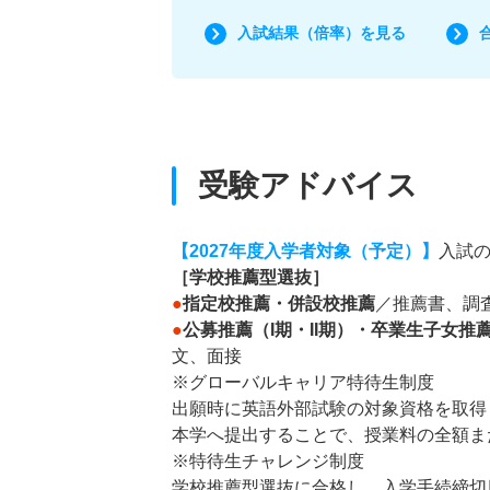
入試結果（倍率）を見る
受験アドバイス
【2027年度入学者対象（予定）】
入試
［学校推薦型選抜］
●
指定校推薦・併設校推薦
／推薦書、調
●
公募推薦（I期・II期）・卒業生子女
文、面接
※グローバルキャリア特待生制度
出願時に英語外部試験の対象資格を取得
本学へ提出することで、授業料の全額ま
※特待生チャレンジ制度
学校推薦型選抜に合格し、入学手続締切