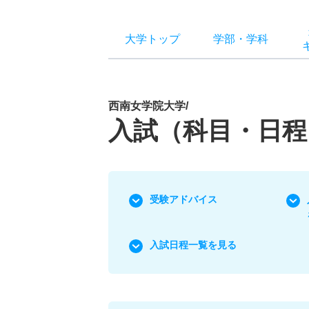
大学トップ
学部
・
学科
西南女学院大学/
入試（科目・日程
受験アドバイス
入試日程一覧を見る