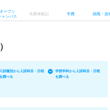
オー
プン
先輩
体験記
学費
就職
・
資
キャン
パス
）
入試種別から入試科目・日程
学部学科から入試科目・日程
を調べる
を調べる