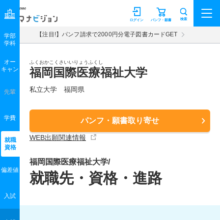
マナビジョン
検索
ログイン
パンフ・願書
【注目!】パンフ請求で2000円分電子図書カードGET
学部
学科
オー
ふくおかこくさいいりょうふくし
キャン
福岡国際医療福祉大学
私立大学 福岡県
先輩
学費
パンフ・願書取り寄せ
WEB出願関連情報
就職
資格
福岡国際医療福祉大学/
偏差値
就職先・資格・進路
入試