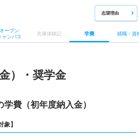
志望理由
オー
プン
先輩
体験記
学費
就職
・
資
キャン
パス
金）・奨学金
の学費（初年度納入金）
対象】