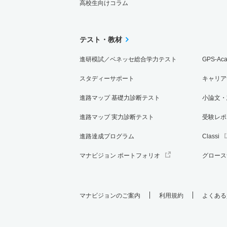
高校生向けコラム
テスト・教材
進研模試／ベネッセ総合学力テスト
GPS-Ac
スタディーサポート
キャリア
進路マップ 基礎力診断テスト
小論文・
進路マップ 実力診断テスト
受験レポ
進路達成プログラム
Classi
マナビジョン ポートフォリオ
グロース
マナビジョンのご案内
利用規約
よくある