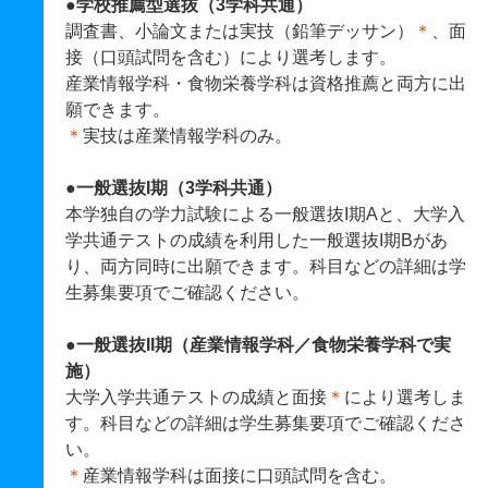
●学校推薦型選抜（3学科共通）
調査書、小論文または実技（鉛筆デッサン）
＊
、面
接（口頭試問を含む）により選考します。
産業情報学科・食物栄養学科は資格推薦と両方に出
願できます。
＊
実技は産業情報学科のみ。
●一般選抜I期（3学科共通）
本学独自の学力試験による一般選抜I期Aと、大学入
学共通テストの成績を利用した一般選抜I期Bがあ
り、両方同時に出願できます。科目などの詳細は学
生募集要項でご確認ください。
●一般選抜II期（産業情報学科／食物栄養学科で実
施）
大学入学共通テストの成績と面接
＊
により選考しま
す。科目などの詳細は学生募集要項でご確認くださ
い。
＊
産業情報学科は面接に口頭試問を含む。