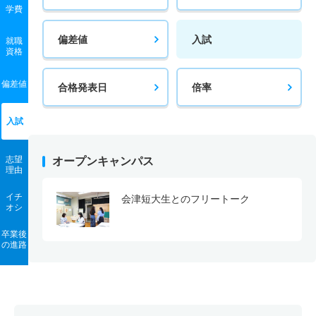
学費
偏差値
入試
就職
資格
偏差値
合格発表日
倍率
入試
志望
オープンキャンパス
理由
イチ
会津短大生とのフリートーク
オシ
卒業後
の進路