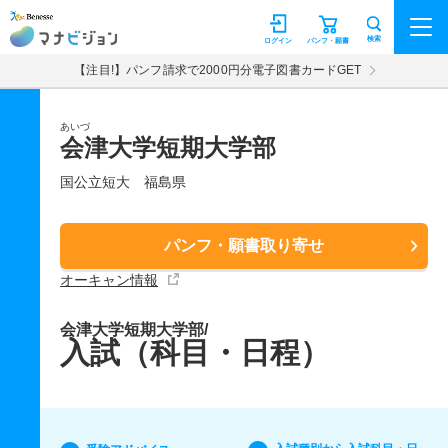
マナビジョン
検索
ログイン
パンフ・願書
【注目!】パンフ請求で2000円分電子図書カードGET
あいづ
会津大学短期大学部
国公立短大
福島県
パンフ・願書取り寄せ
オーキャン情報
会津大学短期大学部/
入試（科目・日程）