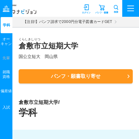
マナビジョン
検索
ログイン
パンフ・願書
【注目!】パンフ請求で2000円分電子図書カードGET
学科
オー
くらしきしりつ
キャン
倉敷市立短期大学
国公立短大 岡山県
先輩
就職
パンフ・願書取り寄せ
資格
偏差値
倉敷市立短期大学/
入試
学科