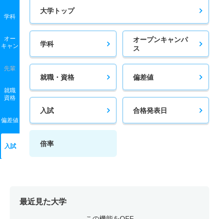
大学トップ
学科
オー
オープンキャンパ
学科
キャン
ス
先輩
就職・資格
偏差値
就職
資格
入試
合格発表日
偏差値
倍率
入試
最近見た大学
この機能をOFF