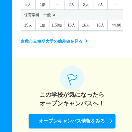
5人
1倍
－
2人
2人
2人
－
保育学科 一般 Ａ
15人
1倍
1.50倍
16人
16人
16人
44.90
保育学科 一般 共テ Ｂ
倉敷市立短期大学の偏差値を見る
若干名
1倍
2.80倍
1人
1人
1人
47
保育学科 推薦 学校推薦型市内
15人
1倍
1倍
9人
9人
9人
－
保育学科 推薦 学校推薦型市外
15人
1.30倍
1.40倍
19人
19人
15人
－
この学校が気になったら
オープンキャンパスへ！
オープンキャンパス情報をみる