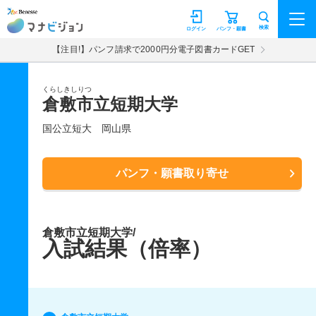
マナビジョン
検索
ログイン
パンフ・願書
【注目!】パンフ請求で2000円分電子図書カードGET
くらしきしりつ
倉敷市立短期大学
国公立短大
岡山県
パンフ・願書取り寄せ
倉敷市立短期大学/
入試結果（倍率）