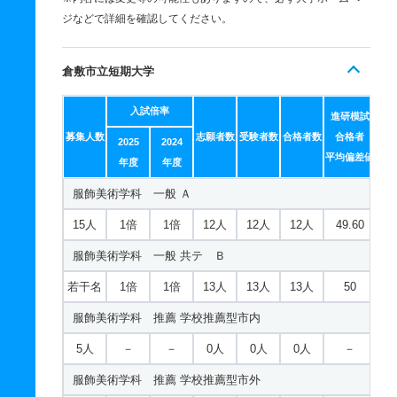
ジなどで詳細を確認してください。
倉敷市立短期大学
入試倍率
進研模試
募集人数
志願者数
受験者数
合格者数
合格者
2025
2024
平均偏差値
年度
年度
服飾美術学科 一般 Ａ
15人
1倍
1倍
12人
12人
12人
49.60
服飾美術学科 一般 共テ Ｂ
若干名
1倍
1倍
13人
13人
13人
50
服飾美術学科 推薦 学校推薦型市内
5人
－
－
0人
0人
0人
－
服飾美術学科 推薦 学校推薦型市外