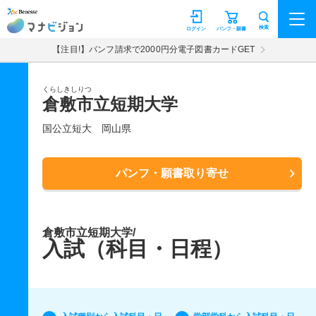
マナビジョン
検索
ログイン
パンフ・願書
【注目!】パンフ請求で2000円分電子図書カードGET
くらしきしりつ
倉敷市立短期大学
国公立短大
岡山県
パンフ・願書取り寄せ
倉敷市立短期大学/
入試（科目・日程）