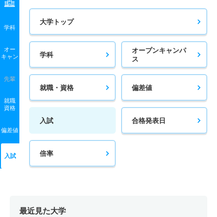
大学トップ
学科
オー
オープンキャンパ
学科
キャン
ス
先輩
就職・資格
偏差値
就職
資格
入試
合格発表日
偏差値
倍率
入試
最近見た大学