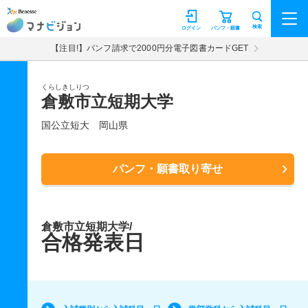
マナビジョン
検索
ログイン
パンフ・願書
【注目!】パンフ請求で2000円分電子図書カードGET
くらしきしりつ
倉敷市立短期大学
国公立短大
岡山県
パンフ・願書取り寄せ
倉敷市立短期大学/
合格発表日