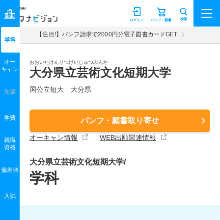
マナビジョン
検索
ログイン
パンフ・願書
【注目!】パンフ請求で2000円分電子図書カードGET
学科
オー
おおいたけんりつげいじゅつぶんか
キャン
大分県立芸術文化短期大学
国公立短大 大分県
先輩
学費
パンフ・願書取り寄せ
オーキャン情報
WEB出願関連情報
就職
資格
大分県立芸術文化短期大学/
偏差値
学科
入試