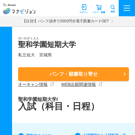
マナビジョン
検索
ログイン
パンフ・願書
【注目!】パンフ請求で2000円分電子図書カードGET
せいわがくえん
聖和学園短期大学
私立短大
宮城県
パンフ・願書取り寄せ
オーキャン情報
WEB出願関連情報
聖和学園短期大学/
入試（科目・日程）