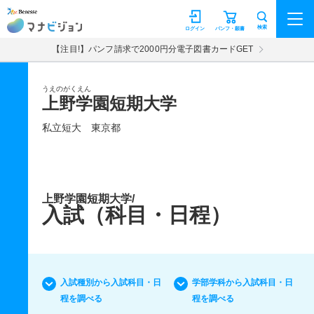
マナビジョン
検索
ログイン
パンフ・願書
【注目!】パンフ請求で2000円分電子図書カードGET
うえのがくえん
上野学園短期大学
私立短大
東京都
上野学園短期大学/
入試（科目・日程）
入試種別から入試科目・日
学部学科から入試科目・日
程を調べる
程を調べる