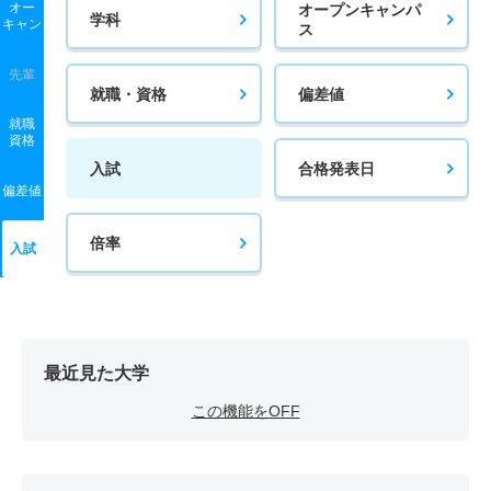
オー
オープンキャンパ
学科
キャン
ス
先輩
就職・資格
偏差値
就職
資格
入試
合格発表日
偏差値
倍率
入試
最近見た大学
この機能をOFF