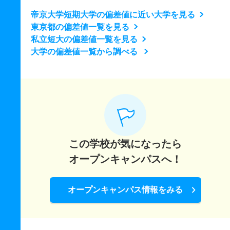
帝京大学短期大学の偏差値に近い大学を見る
東京都の偏差値一覧を見る
私立短大の偏差値一覧を見る
大学の偏差値一覧から調べる
この学校が気になったら
オープンキャンパスへ！
オープンキャンパス情報をみる