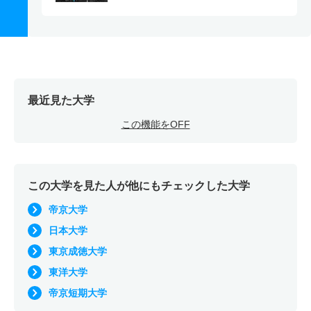
最近見た大学
この機能をOFF
この大学を見た人が他にもチェックした大学
帝京大学
日本大学
東京成徳大学
東洋大学
帝京短期大学