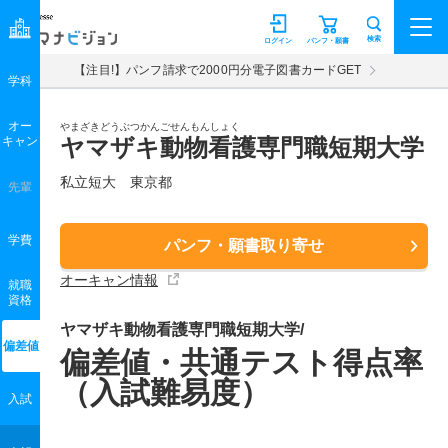
マナビジョン
検索
ログイン
パンフ・願書
【注目!】パンフ請求で2000円分電子図書カードGET
学科
オー
やまざきどうぶつかんごせんもんしょく
キャン
ヤマザキ動物看護専門職短期大学
私立短大 東京都
先輩
学費
パンフ・願書取り寄せ
オーキャン情報
就職
資格
ヤマザキ動物看護専門職短期大学/
偏差値
偏差値・共通テスト得点率
（入試難易度）
入試