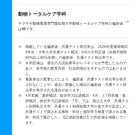
動物トータルケア学科
ヤマザキ動物看護専門職短期大学動物トータルケア学科の偏差値
は
45
です。
※ 掲載している偏差値・共通テスト得点率は、2026年度進研模試
3年生・大学入学共通テスト模試・6月のＢ判定値（合格可能性
60%以上80%未満）の偏差値・共通テスト得点率です。
※ Ｂ判定値は、過去の入試結果等からベネッセが予想したもので
あり、各学校の教育内容、社会的地位を示すものではありませ
ん。
※ 募集単位の変更などにより、偏差値・共通テスト得点率が表示
されないことや、過去に実施した模試の偏差値・共通テスト得
点率が表示される場合があります。
※ 4月実施「進研模試 総合学力記述模試・4月」と7月実施「進
研模試 総合学力記述模試・7月」では、国公立大学、共通テス
ト利用私立大学、共通テスト利用短期大学の各大学が設定した
共通テストで課される教科・科目と個別学力検査で課される教
科・科目で集計した、【記述総合集計】の判定値を掲載してい
ます。