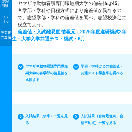
志望
ヤマザキ動物看護専門職短期大学の偏差値は
45
。
理由
各学部・学科や日程方式により偏差値が異なるの
イチ
で、志望学部・学科の偏差値を調べ、志望校決定に
オシ
役立てよう。
偏差値・入試難易度 情報元：2026年度進研模試3年
卒業後
の進路
生・大学入学共通テスト模試・6月
ヤマザキ動物看護専門職短
学部・学科ごとの偏差値・
期大学の各学部の偏差値を
共通テスト得点率を調べる
比較する
入試結果（倍率）一覧を見
入試結果（合格最低点・合
る
格平均点）一覧を見る