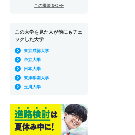
この機能をOFF
この大学を見た人が他にもチェ
ックした大学
東京成徳大学
帝京大学
日本大学
東洋学園大学
玉川大学