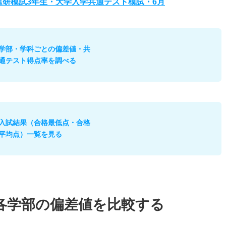
度進研模試3年生・大学入学共通テスト模試・6月
学部・学科ごとの偏差値・共
通テスト得点率を調べる
入試結果（合格最低点・合格
平均点）一覧を見る
各学部の偏差値を比較する