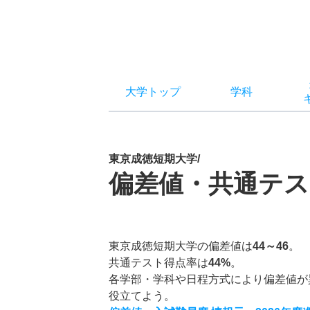
大学トップ
学科
東京成徳短期大学/
偏差値・共通テス
東京成徳短期大学の偏差値は
44～46
。
共通テスト得点率は
44%
。
各学部・学科や日程方式により偏差値が
役立てよう。