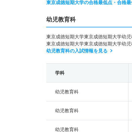
東京成徳短期大学の合格最低点・合格最
幼児教育科
東京成徳短期大学東京成徳短期大学幼児
東京成徳短期大学東京成徳短期大学幼児
幼児教育科の入試情報を見る
学科
幼児教育科
幼児教育科
幼児教育科