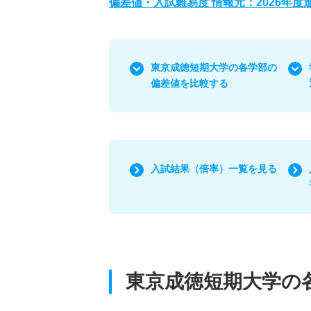
偏差値・入試難易度 情報元：2026年
東京成徳短期大学の各学部の
偏差値を比較する
入試結果（倍率）一覧を見る
東京成徳短期大学の