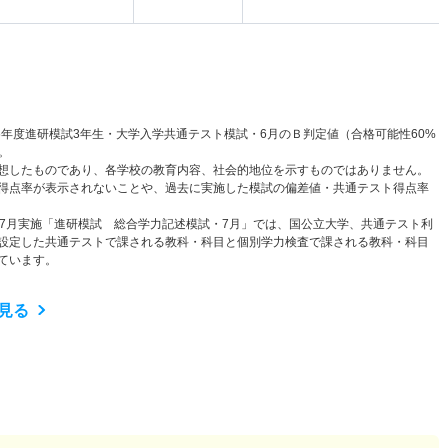
6年度進研模試3年生・大学入学共通テスト模試・6月のＢ判定値（合格可能性60%
。
想したものであり、各学校の教育内容、社会的地位を示すものではありません。
得点率が表示されないことや、過去に実施した模試の偏差値・共通テスト得点率
と7月実施「進研模試 総合学力記述模試・7月」では、国公立大学、共通テスト利
設定した共通テストで課される教科・科目と個別学力検査で課される教科・科目
ています。
見る