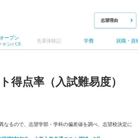
志望理由
オー
プン
先輩
体験記
学費
就職
・
資
キャン
パス
ト得点率（入試難易度）
異なるので、志望学部・学科の偏差値を調べ、志望校決定に