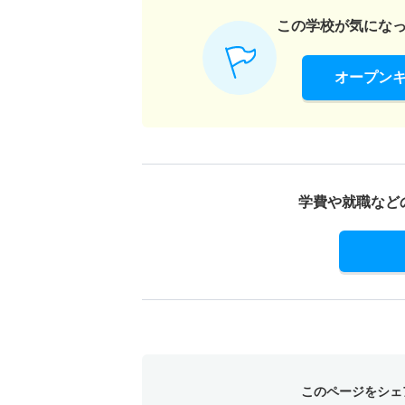
この学校が気にな
オープン
学費や就職など
このページをシェ