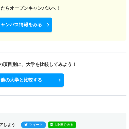
ったら
オープンキャンパスへ！
キャンパス情報をみる
の項目別に、
大学を比較してみよう！
他の大学と比較する
アしよう
ツイート
LINEで送る