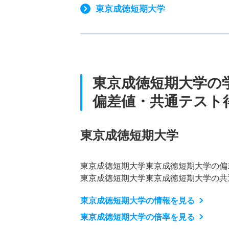
東京成徳短期大学
東京成徳短期大学の
偏差値・共通テスト
東京成徳短期大学
東京成徳短期大学東京成徳短期大学の偏
東京成徳短期大学東京成徳短期大学の共
東京成徳短期大学の情報を見る
東京成徳短期大学の倍率を見る