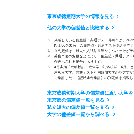
東京成徳短期大学の情報を見る
他の大学の偏差値と比較する
※ 掲載している偏差値・共通テスト得点率は、202
以上80%未満）の偏差値・共通テスト得点率です
※ Ｂ判定値は、過去の入試結果等からベネッセが予
※ 募集単位の変更などにより、偏差値・共通テスト
が表示される場合があります。
※ 4月実施「進研模試 総合学力記述模試・4月」
用私立大学、共通テスト利用短期大学の各大学が
で集計した、【記述総合集計】の判定値を掲載し
東京成徳短期大学の偏差値に近い大学を
東京都の偏差値一覧を見る
私立短大の偏差値一覧を見る
大学の偏差値一覧から調べる