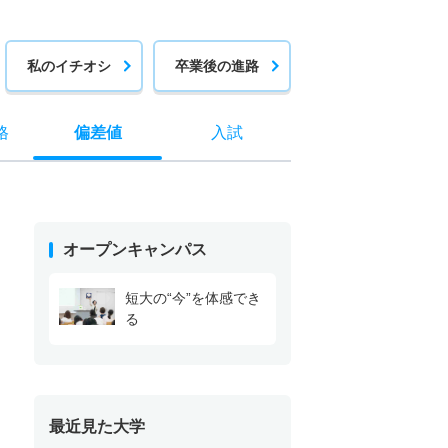
私のイチオシ
卒業後の進路
格
偏差値
入試
オープンキャンパス
短大の“今”を体感でき
る
最近見た大学