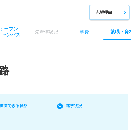
志望理由
オー
プン
先輩
体験記
学費
就職
・
資
キャン
パス
路
取得できる資格
進学状況