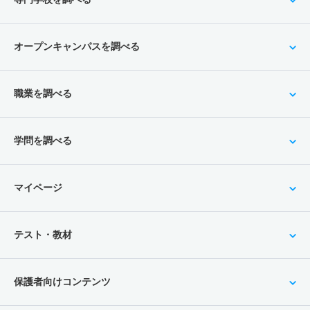
オープンキャンパスを調べる
職業を調べる
学問を調べる
マイページ
テスト・教材
保護者向けコンテンツ