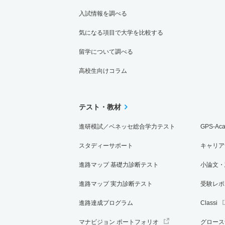
入試情報を調べる
気になる項目で大学を比較する
留学について調べる
高校生向けコラム
テスト・教材
進研模試／ベネッセ総合学力テスト
GPS-Ac
スタディーサポート
キャリア
進路マップ 基礎力診断テスト
小論文・
進路マップ 実力診断テスト
受験レポ
進路達成プログラム
Classi
マナビジョン ポートフォリオ
グロース