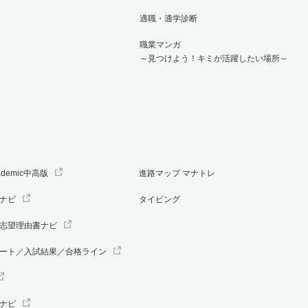
適職・適学診断
職業マンガ
～見つけよう！キミが活躍したい場所～
ademic中高版
進路マップ マナトレ
ナビ
タイピング
志望理由書ナビ
ート／入試結果／合格ライン
ナビ