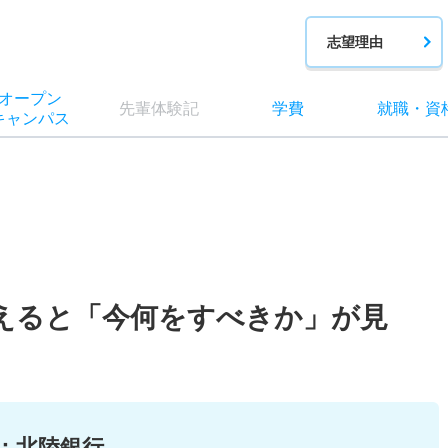
志望理由
オー
プン
先輩
体験記
学費
就職
・
資
キャン
パス
えると「今何をすべきか」が見
：
北陸銀行