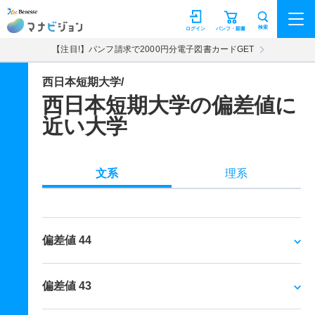
マナビジョン
検索
ログイン
パンフ・願書
【注目!】パンフ請求で2000円分電子図書カードGET
西日本短期大学/
西日本短期大学の偏差値に
近い大学
文系
理系
偏差値 44
偏差値 43