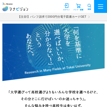
マナビジョン
検索
ログイン
パンフ・願書
【注目!】パンフ請求で2000円分電子図書カードGET