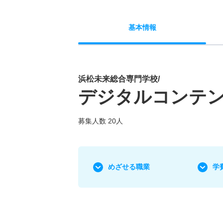
基本
情報
浜松未来総合専門学校/
デジタルコンテ
募集人数 20人
めざせる職業
学