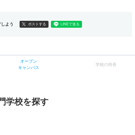
アしよう
ポストする
LINEで送る
オー
プン
学校
の
特長
キャン
パス
門学校を探す