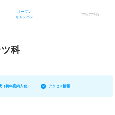
オー
プン
学校
の
特長
キャン
パス
ンツ科
費
（初年度納入金）
アクセス情報