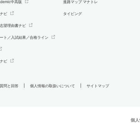
ademic中高版
進路マップ マナトレ
ナビ
タイピング
志望理由書ナビ
ート／入試結果／合格ライン
ナビ
質問と回答
個人情報の取扱いについて
サイトマップ
個人
.