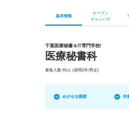
オー
プン
基本
情報
キャン
パス
千葉医療秘書＆IT専門学校/
医療秘書科
募集人数 80人 (昼間2年/男女)
めざせる職業
学