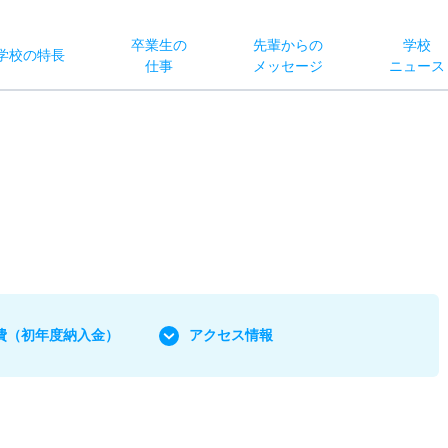
卒業生の
先輩からの
学校
学校
の
特長
仕事
メッセージ
ニュース
費
（初年度納入金）
アクセス情報