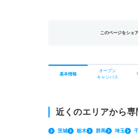
このページをシェ
オー
プン
基本
情報
キャン
パス
近くのエリアから
専
茨城
栃木
群馬
埼玉