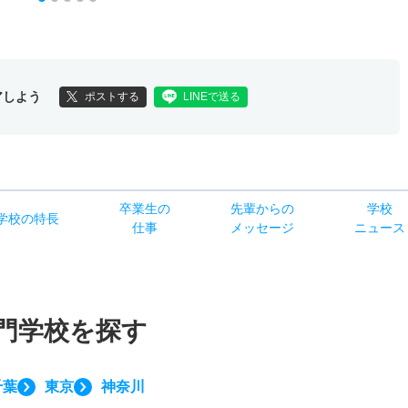
アしよう
ポストする
LINEで送る
卒業生の
先輩からの
学校
学校
の
特長
仕事
メッセージ
ニュース
門学校を探す
千葉
東京
神奈川