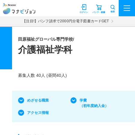
マナビジョン
検索
ログイン
パンフ・願書
【注目!】パンフ請求で2000円分電子図書カードGET
田原福祉グローバル専門学校/
介護福祉学科
募集人数 40人 (昼間40人)
めざせる職業
学費
（初年度納入金）
アクセス情報