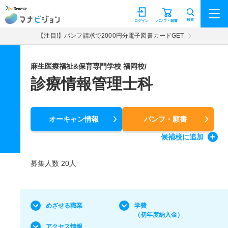
マナビジョン
検索
ログイン
パンフ・願書
【注目!】パンフ請求で2000円分電子図書カードGET
麻生医療福祉&保育専門学校 福岡校/
診療情報管理士科
オーキャン情報
パンフ・願書
候補校
に追加
募集人数 20人
めざせる職業
学費
（初年度納入金）
アクセス情報