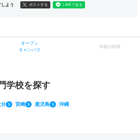
アしよう
ポストする
LINEで送る
オー
プン
学校
の
特長
キャン
パス
門学校を探す
大分
宮崎
鹿児島
沖縄