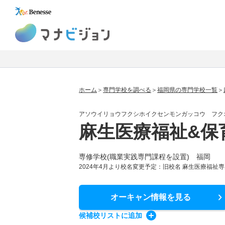
マナビジョン
ホーム
専門学校を調べる
福岡県の専門学校一覧
アソウイリョウフクシホイクセンモンガッコウ フク
麻生医療福祉&保
専修学校(職業実践専門課程を設置) 福岡
2024年4月より校名変更予定：旧校名 麻生医療福祉専
オーキャン情報
を見る
候補校
リスト
に追加