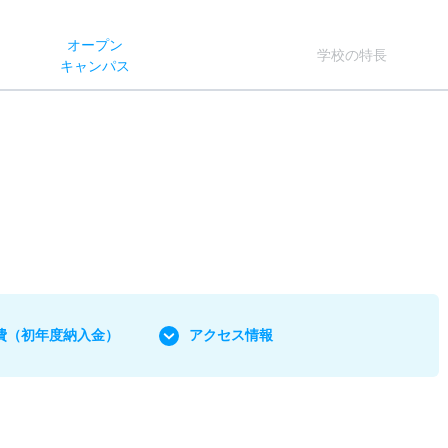
オー
プン
学校
の
特長
キャン
パス
費
（初年度納入金）
アクセス情報