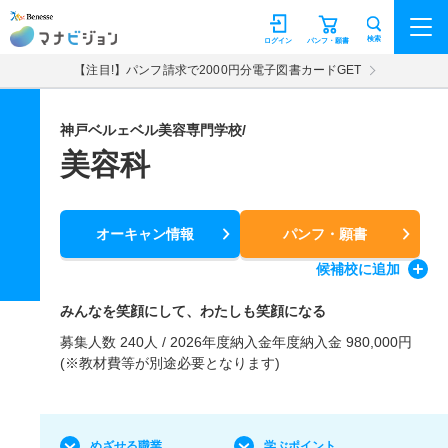
マナビジョン
検索
ログイン
パンフ・願書
【注目!】パンフ請求で2000円分電子図書カードGET
神戸ベルェベル美容専門学校/
美容科
オーキャン情報
パンフ・願書
候補校
に追加
みんなを笑顔にして、わたしも笑顔になる
募集人数 240人 / 2026年度納入金年度納入金 980,000円
(※教材費等が別途必要となります)
めざせる職業
学ぶポイント